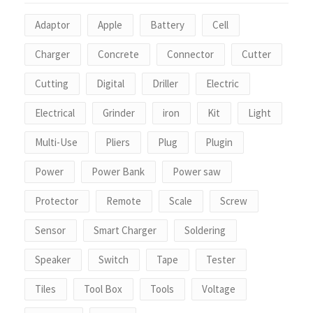
Adaptor
Apple
Battery
Cell
Charger
Concrete
Connector
Cutter
Cutting
Digital
Driller
Electric
Electrical
Grinder
iron
Kit
Light
Multi-Use
Pliers
Plug
Plugin
Power
Power Bank
Power saw
Protector
Remote
Scale
Screw
Sensor
Smart Charger
Soldering
Speaker
Switch
Tape
Tester
Tiles
Tool Box
Tools
Voltage