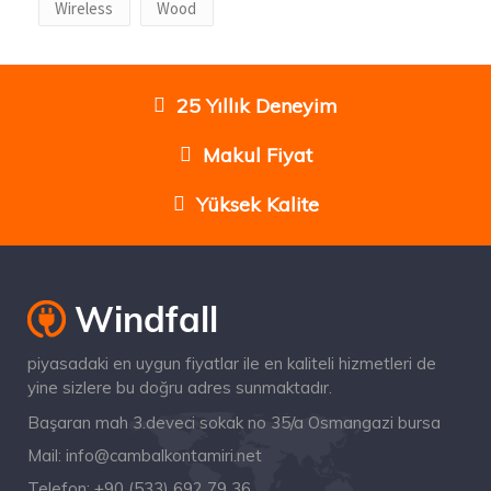
Wireless
Wood
25 Yıllık Deneyim
Makul Fiyat
Yüksek Kalite
piyasadaki en uygun fiyatlar ile en kaliteli hizmetleri de
yine sizlere bu doğru adres sunmaktadır.
Başaran mah 3.deveci sokak no 35/a Osmangazi bursa
Mail:
info@cambalkontamiri.net
Telefon:
+90 (533) 692 79 36